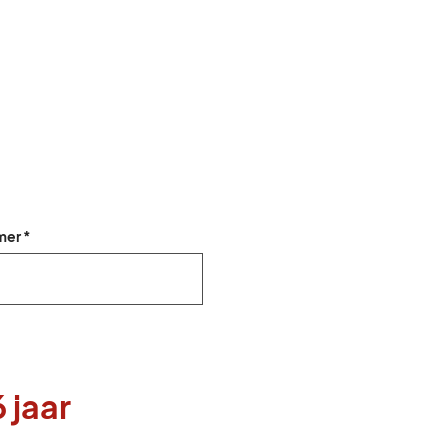
er *
 jaar