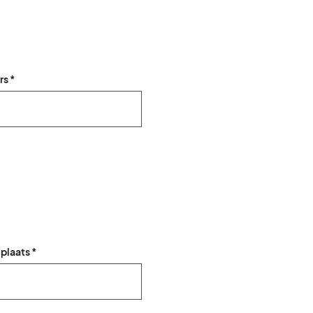
rs *
plaats *