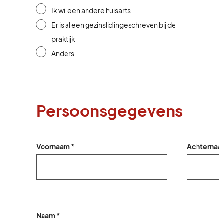
Ik wil een andere huisarts
Er is al een gezinslid ingeschreven bij de
praktijk
Anders
Persoonsgegevens
Voornaam *
Achterna
Naam *