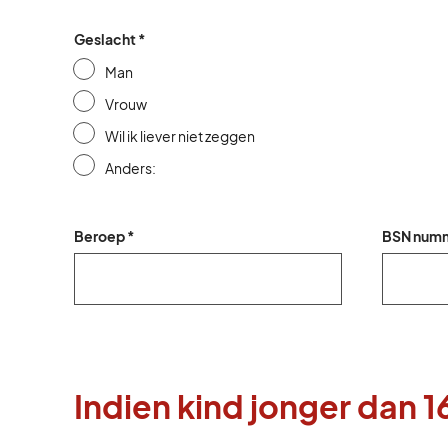
Geslacht *
Man
Vrouw
Wil ik liever niet zeggen
Anders:
Beroep *
BSN numm
Indien kind jonger dan 16