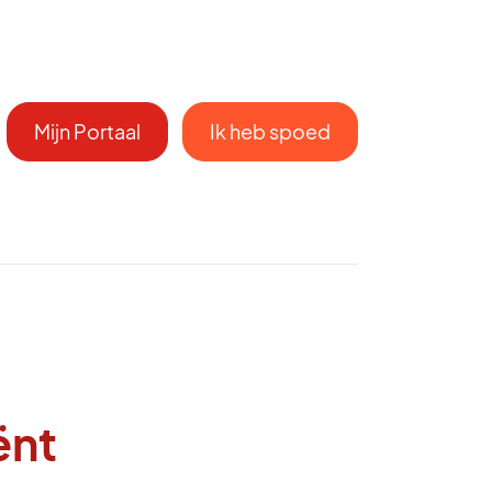
Mijn Portaal
Ik heb spoed
ënt