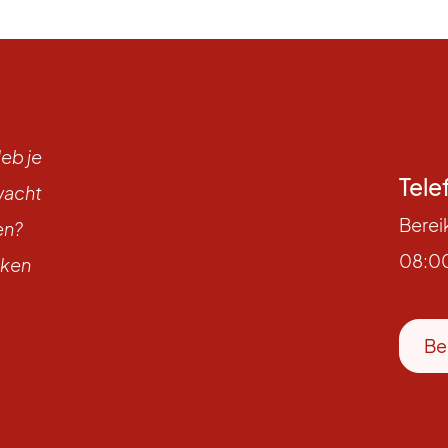
eb je
Tele
wacht
Berei
en?
08:00
aken
Be